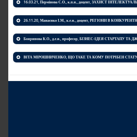
16.03.21, Пермінова С.О., к.п.н., доцент, ЗАХИСТ ІНТЕЛЕКТУ
26.11.20, Манаєнко І.М., к.е.н., доцент, РЕГІОНИ В КОНКУР
Бояринова К.О., д.е.н., професор, БІЗНЕС-ІДЕЯ СТАРТАПУ Т
Павло Петрович Пікулін
Засновник компанії Deus Robotics (
https://deu
ВІТА МІРОШНИЧЕНКО, ЩО ТАКЕ ТА КОМУ ПОТРІБЕН СТАТУ
Доповідь:
«Штучний інтелект, втілений у робо