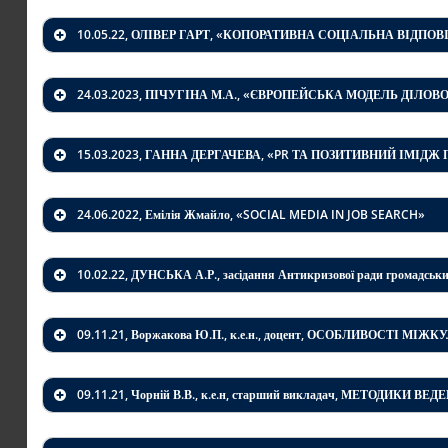
10.05.22, ОЛІВЕР ГАРТ, «КОПОРАТИВНА СОЦІАЛЬНА ВІДПО
24.03.2023, ПІЧУГІНА М.А., «ЄВРОПЕЙСЬКА МОДЕЛЬ ДІЛО
Експерт комітету з розвитку штучного інтелекту 
Комісії цифрового автоспорту FAU, Керуючий Пар
15.03.2023,
ГАННА ДЕРГАЧЕВА
, «
PR ТА ПОЗИТИВНИЙ ІМІДЖ
Еліта України в номінації Інноваційність, Лауре
рекордів України за «Автоматизацію аграрного п
24.06.2022, Емілія Жмайло, «SOCIAL MEDIA IN JOB SEARCH»
Доповідь:
«Цифрова логістика»
10.02.22, ДУНСЬКА А.Р., засідання Антикризової ради громадськ
09.11.21, Воржакова Ю.П., к.е.н., доцент, ОСОБЛИВОСТІ М
09.11.21, Чорній В.В., к.е.н, старший викладач, МЕТОДИ