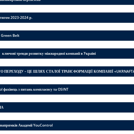
отягом 2023-2024 р.
Green Belt
лючові тренди розвитку міжнародної компанії в Україні
О ПЕРЕХОДУ – ЦЕ ШЛЯХ СТАЛОЇ ТРАНСФОРМАЦІЇ КОМПАНІЇ «UKRNAFT
 фахівець з питань комплаєнсу та OSINT
НА
 напрямків Академії YouControl