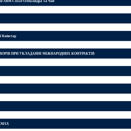
ії АВМ Сloud Олександра Та Чан
 Київстар
ГОВОРІВ ПРИ УКЛАДАННІ МІЖНАРОДНИХ КОНТРАКТІВ
нта
– засновник і СЕО
«HIPPARCOS», експерт в
ного фінансування проектів
 відбудови економіки
ТЕМАХ