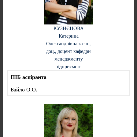
КУЗНЄЦОВА
Катерина
Олександрівна к.е.н.,
доц., доцент кафедри
менеджменту
підприємств
ПІБ аспіранта
Байло О.О.