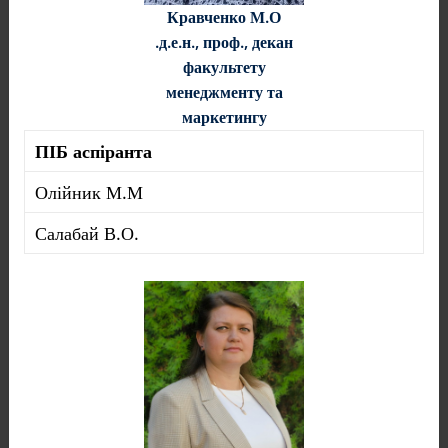
Кравченко М.О
.д.е.н., проф., декан
факультету
менеджменту та
маркетингу
ПІБ аспіранта
Олійник М.М
Салабай В.О.