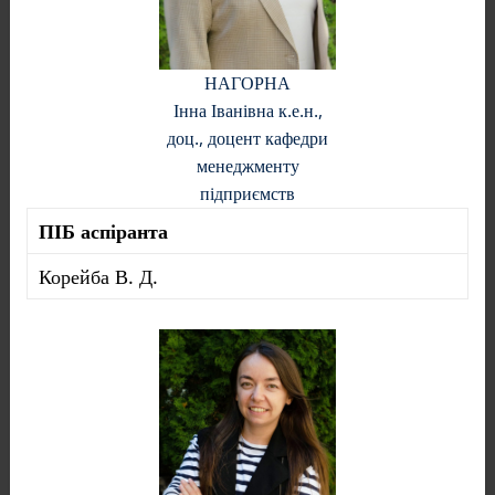
НАГОРНА
Інна Іванівна к.е.н.,
доц., доцент кафедри
менеджменту
підприємств
ПІБ аспіранта
Корейба В. Д.