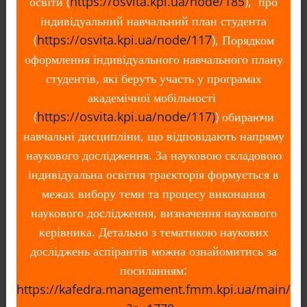
освіти (
https://osvita.kpi.ua/node/185
), про
індивідуальний навчальний план студента
(
https://osvita.kpi.ua/node/117
), Порядком
оформлення індивідуального навчального плану
студентів, які беруть участь у програмах
академічної мобільності
(
https://osvita.kpi.ua/node/117)
) обираючи
навчальні дисципліни, що відповідають напряму
наукового дослідження. За науковою складовою
індивідуальна освітня траєкторія формується в
межах вибору теми та процесу виконання
наукового дослідження, визначення наукового
керівника. Детально з тематикою наукових
досліджень аспірантів можна ознайомитись за
посиланням:
https://kafedra.management.fmm.kpi.ua/main/