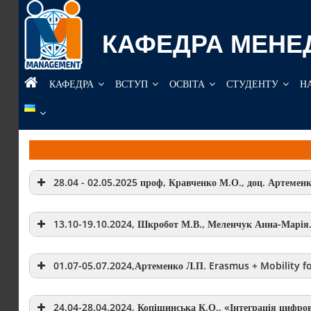
Перейти
до
КАФЕДРА МЕНЕ
вмісту
КАФЕДРА
ВСТУП
ОСВІТА
СТУДЕНТУ
Н
28.04 - 02.05.2025 проф, Кравченко М.О., доц. Артеменк
13.10-19.10.2024, Шкробот М.В., Меленчук Анна-Мар
01.07-05.07.2024,Артеменко Л.П. Erasmus + Mobility fo
24.04-28.04.2024,
Копішинська К.О., «Інтеграція цифров