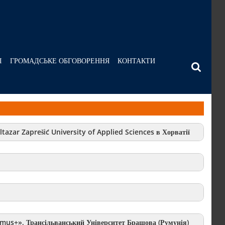
І
ГРОМАДСЬКЕ ОБГОВОРЕННЯ
КОНТАКТИ
tazar Zaprešić University of Applied Sciences в Хорватії
smus+»,
Трансільванський Університет Брашова (Румунія)