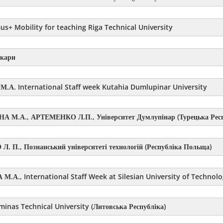
us+ Mobility for teaching
Riga Technical University
нкари
.А. International Staff week Kutahia Dumlupinar University
А М.А., АРТЕМЕНКО Л.П., Університет Думлупінар (Турецька Респ
. П., Познанський університеті технологій (Республіка Польща)
А М.А.
,
International Staff Week at Silesian University of Technolo
inas Technical University (Литовська Республіка)