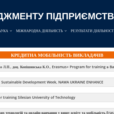
ДЖМЕНТУ ПІДПРИЄМСТВ
АУКА
МІЖНАРОДНА ДІЯЛЬНІСТЬ
РЕЗУЛЬТАТИ ДІЯЛЬНОСТ
КРЕДИТНА МОБІЛЬНІСТЬ ВИКЛАДАЧІВ
о Л.П., доц. Копішинська К.О., Erasmus+ Program for training в Bal
ія. Sustainable Development Week, NAWA UKRAINE ENHANCE
r training Silesian University of Technology
их технологій та онлайн-навчання у вищу освіту та мобільність Era