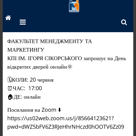
Перейти
до
вмісту
ФАКУЛЬТЕТ МЕНЕДЖМЕНТУ ТА
МАРКЕТИНГУ
КПІ ІМ. ІГОРЯ СІКОРСЬКОГО запрошує на День
відкритих дверей онлайн🌞
🗓КОЛИ: 20 червня
⏰ЧАС: 17:00
🏠ДЕ: онлайн
Посилання на Zoom ⬇️
https://us02web.zoom.us/j/85664123621?
pwd=dWZ5bFV6Z3RJeHhrNHczd0hOOTV6Zz09