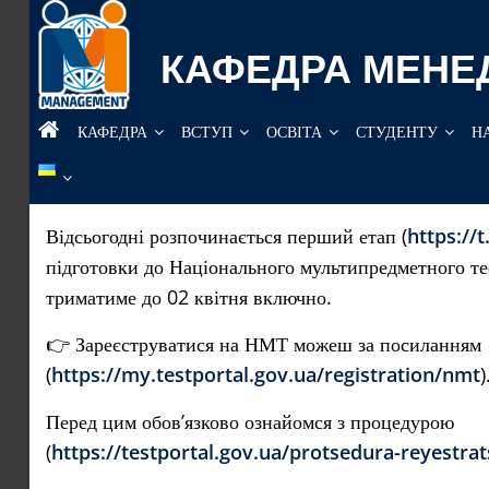
Перейти
до
КАФЕДРА МЕНЕ
вмісту
КАФЕДРА
ВСТУП
ОСВІТА
СТУДЕНТУ
Н
Відсьогодні розпочинається перший етап (
https://
підготовки до Національного мультипредметного те
триматиме до 02 квітня включно.
👉 Зареєструватися на НМТ можеш за посиланням
(
https://my.testportal.gov.ua/registration/nmt
)
Перед цим обов’язково ознайомся з процедурою
(
https://testportal.gov.ua/protsedura-reyestrat