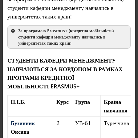
студенти кафедри менеджменту навчались в
університетах таких країн:
За програмою
Erasmus+
(кредитна мобільність)
студенти кафедри менеджменту навчались в
університетах таких країн:
Польща
Західнопоморський
СТУДЕНТИ КАФЕДРИ МЕНЕДЖМЕНТУ
технологічний університет у
НАВЧАЮТЬСЯ ЗА КОРДОНОМ В РАМКАХ
м. Щецин
,
Університет
ПРОГРАМИ КРЕДИТНОЇ
Миколи Коперника в
МОБІЛЬНОСТІ ERASMUS+
Торуні
,
Жешувський
політехнічний
П.І.Б.
Курс
Група
Країна
університет
,
Вроцлавський
навчання
університет
Бузинник
2
УВ-61
Туреччина
технологій
,
Сілезький
Оксана
університет технологій