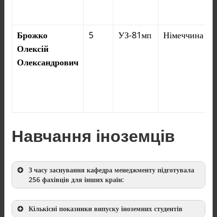
Університет
Лотарингії
,
Університет
Пікардії імені Жюль Верна
Брожко
5
УЗ-81мп
Німеччина
Олексій
Нідерланди
Університет
Олександрович
м.Гронінген
,
Лейденський
університет
Італія
Міланська Політехніка
Німеччина
Єнський університет імені
Фрідріха
Навчання іноземців
Шиллера
,
Магдебурзький
університет імені Отто фон
Геріке
З часу заснування кафедра менеджменту підготувала
256 фахівців
для інших країн:
Туреччина
Близькосхідний технічний
університет
Кількісні показники випуску іноземних студентів