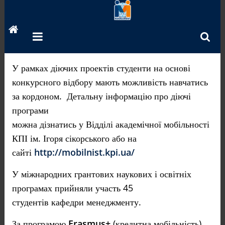
Перейти
до
вмісту
У рамках діючих проектів студенти на основі
конкурсного відбору мають можливість навчатись
за кордоном. Детальну інформацію про діючі
програми
можна дізнатись у Відділі академічної мобільності
КПІ ім. Ігоря сікорського або на
сайті
http://mobilnist.kpi.ua/
У міжнародних грантових наукових і освітніх
програмах прийняли участь 45
студентів кафедри менеджменту.
За програмою
Erasmus+
(кредитна мобільність)