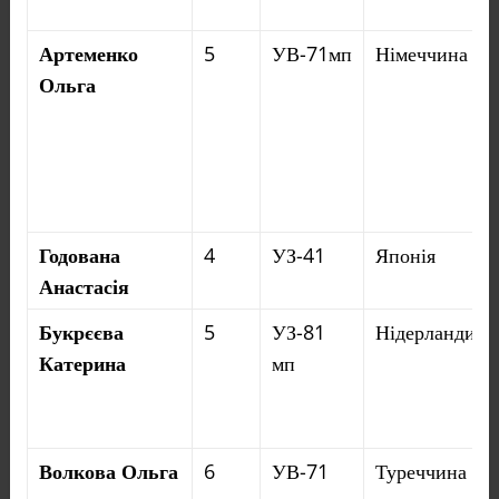
Латвія
Ризький технічний
Артеменко
5
УВ-71мп
Німеччина
університет
Ольга
Королівство
Університет м. Люксембург
Люксембург
Іспанія
Університет
Гранади
,
Політехнічний
університет
Годована
4
УЗ-41
Японія
Валенсії
,
Університет Країни
Анастасія
Басків
Букрєєва
5
УЗ-81
Нідерланди
Чехія
Університет Масарика
Катерина
мп
Бельгія
Католицький університет
Льовена
Волкова Ольга
6
УВ-71
Туреччина
Франція
Вища школа Мін Нансі