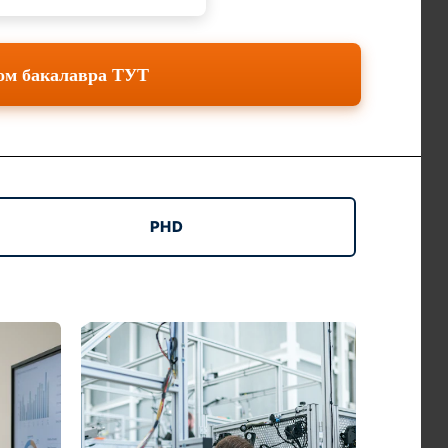
лом бакалавра
ТУТ
PHD