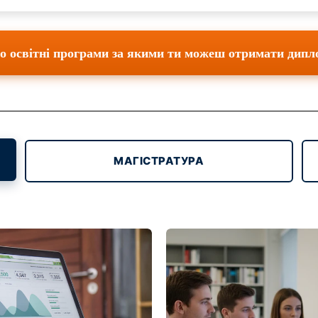
про освітні програми за якими ти можеш отримати дип
МАГІСТРАТУРА