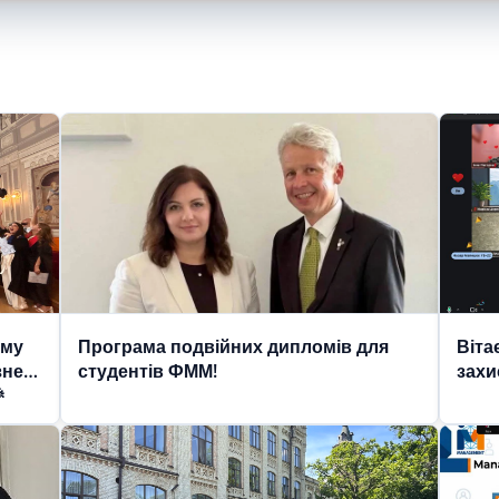
ому
Програма подвійних дипломів для
Віта
знес-
студентів ФММ!
захи
